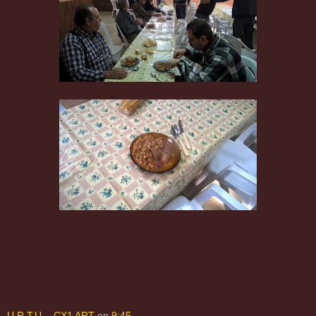
U.R.T.U. - CX1 ART
en
9:45