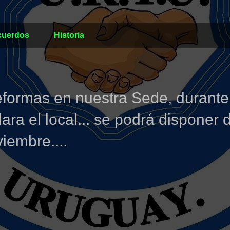
cuerdos
Historia
eformas en nuestra Sede, durante
ra el local... se podrá disponer 
iembre....