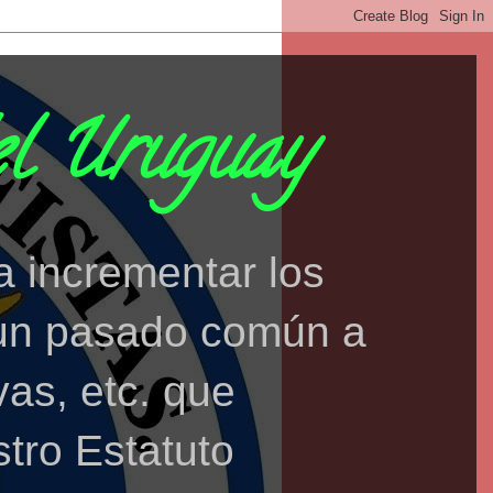
el Uruguay
a incrementar los
r un pasado común a
vas, etc. que
stro Estatuto