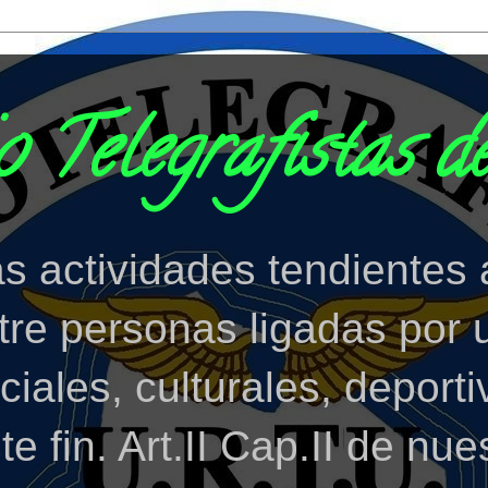
 Telegrafistas d
as actividades tendientes 
ntre personas ligadas po
iales, culturales, deporti
e fin. Art.II Cap.II de nue